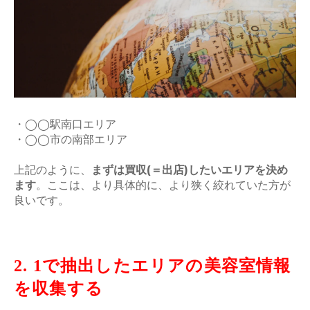
・◯◯駅南口エリア
・◯◯市の南部エリア
上記のように、
まずは買収(＝出店)したいエリアを決め
ます
。ここは、より具体的に、より狭く絞れていた方が
良いです。
2. 1で抽出したエリアの美容室情報
を収集する