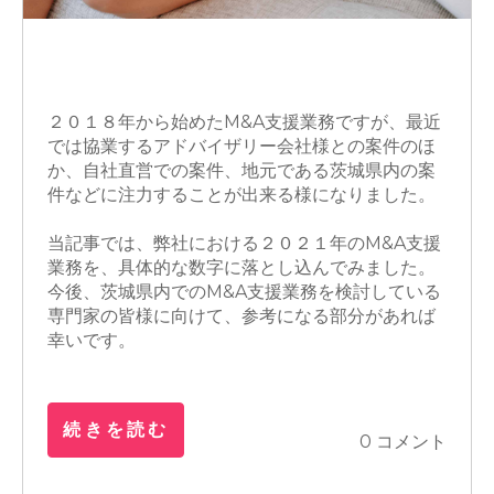
M&A
営業
M&Aアドバイザー
２０１８年から始めた
M&A
支援業務ですが、
最近
では協業するアドバイザリー会社様との案件のほ
か、自社直営での案件、地元である茨城県内の案
件などに注力することが出来る様になりました。
当記事では、弊社における２０２１年の
M&A
支援
業務を、具体的な数字に落とし込んでみました。
今後、茨城県内での
M&A
支援業務を検討している
専門家の皆様に向けて、参考になる部分があれば
幸いです。
続きを読む
0 コメント